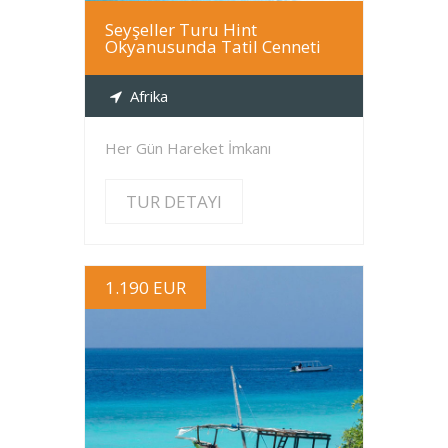
Seyşeller Turu Hint
Okyanusunda Tatil Cenneti
Afrika
Her Gün Hareket İmkanı
TUR DETAYI
1.190 EUR
TUR DETAYI