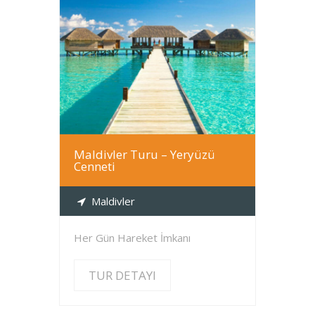
TUR DETAYI
Maldivler Turu – Yeryüzü
Cenneti
Maldivler
Her Gün Hareket İmkanı
TUR DETAYI