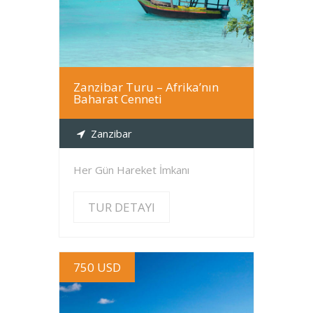
Zanzibar Turu – Afrika’nın
Baharat Cenneti
Zanzibar
Her Gün Hareket İmkanı
TUR DETAYI
750 USD