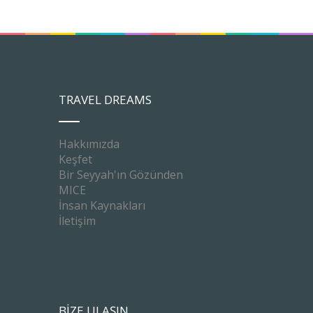
TRAVEL DREAMS
Hakkımızda
Keşfet
Bir Seyyah'ın Gözünden
MICE
İnsan Kaynakları
İletişim
BİZE ULAŞIN