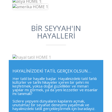
BİR SEYYAH'IN
HAYALLERİ
HAYALİNİZDEKİ TATİL GERÇEK OLSUN…
Her tatil bir hayalle başlar. Hayalinizdeki tatil farklı
kültürler ve tarihi hikayeler içeren bir şehri mi
keşfetmek, yoksa doğal güzellikler ve mimari
yapılar mı görmek, ya da yeni lezzetler ve insanlar
mı tanımak?
Sizlere yepyeni dünyaların kapılarını açmak,
unutulmaz bir seyahat deneyimi yaşatmak ve
hayalinizdeki tatili gerçekleştirmek için buradayız.