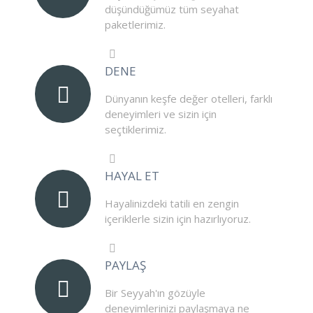
düşündüğümüz tüm seyahat
paketlerimiz.
DENE
Dünyanın keşfe değer otelleri, farklı
deneyimleri ve sizin için
seçtiklerimiz.
HAYAL ET
Hayalinizdeki tatili en zengin
içeriklerle sizin için hazırlıyoruz.
PAYLAŞ
Bir Seyyah'ın gözüyle
deneyimlerinizi paylaşmaya ne