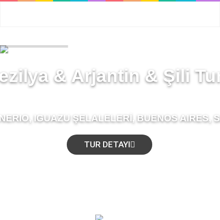
ezilya & Arjantin & Şili Tu
ANERIO, IGUAZU ŞELALELERİ, BUENOS AIRES,
TUR DETAYI