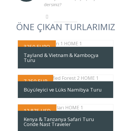
dersiniz?
ÖNE ÇIKAN TURLARIMIZ
3250 EURO
TUR DETAYI
Tayland & Vietnam & Kamboçya
Turu
7.250 EUR
TUR DETAYI
Büyüleyici ve Lüks Namibya Turu
12.875 USD
TUR DETAYI
Kenya & Tanzanya Safari Turu
Conde Nast Traveler