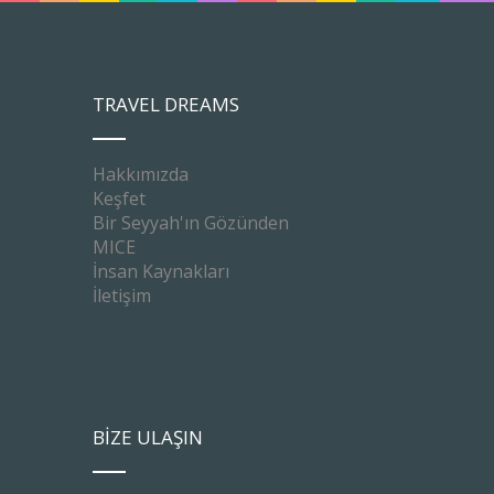
TRAVEL DREAMS
Hakkımızda
Keşfet
Bir Seyyah'ın Gözünden
MICE
İnsan Kaynakları
İletişim
BİZE ULAŞIN