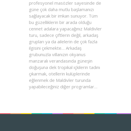
profesyonel masözler sayesinde de
güne çok daha mutlu başlamanızı
sağlayacak bir imkan sunuyor. Tüm
bu güzelliklerin bir arada olduğu
cennet adalara yapacağınız Maldivler
turu, sadece çiftlerin değil, arkadaş
grupları ya da ailelerin de çok fazla
ilgisini çekmekte… Arkadaş
grubunuzla villanızın okyanus
manzaralı verandasında güneşin
doğuşuna dek tropikal içkilerin tadını
çıkarmak, otellerin kulüplerinde
eğlenmek de Maldivler turunda
yapabileceğiniz diğer programlar…