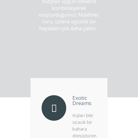
bütçeye uygun otellerle
kombinleyerek
oluşturduğumuz Maldivler
turu, sizlere egzotik bir
hayalden çok daha yakın…
Exotic
Dreams
Kışları bile
sıcacık bir
bahara
dönüştüren