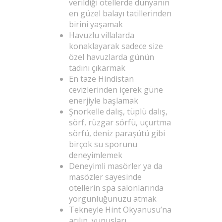
verildiği otellerde dünyanın
en güzel balayı tatillerinden
birini yaşamak
Havuzlu villalarda
konaklayarak sadece size
özel havuzlarda günün
tadını çıkarmak
En taze Hindistan
cevizlerinden içerek güne
enerjiyle başlamak
Şnorkelle dalış, tüplü dalış,
sörf, rüzgar sörfü, uçurtma
sörfü, deniz paraşütü gibi
birçok su sporunu
deneyimlemek
Deneyimli masörler ya da
masözler sayesinde
otellerin spa salonlarında
yorgunluğunuzu atmak
Tekneyle Hint Okyanusu’na
açılıp, yunusları