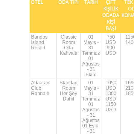
OTEL
ODA TİPİ
TARİH
ÇİFT
TEK 
KİŞİLİK
O
ODADA
KON
KİŞİ
BAŞI
Bandos
Classic
01
750
115
Island
Room
Mayıs -
USD
140
Resort
Oda
31
900
Kahvaltı
Temmuz
USD
01
Ağustos
- 31
Ekim
Adaaran
Standart
01
1050
169
Club
Room
Mayıs -
USD
210
Rannalhi
Her Şey
31
1300
185
Dahil
Temmuz
USD
01
1150
Ağustos
USD
- 31
Ağustos
01 Eylül
- 31