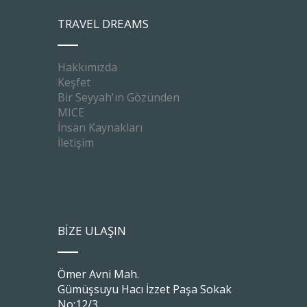
TRAVEL DREAMS
Hakkımızda
Keşfet
Bir Seyyah'ın Gözünden
MICE
İnsan Kaynakları
İletişim
BİZE ULAŞIN
Ömer Avni Mah.
Gümüşsuyu Hacı İzzet Paşa Sokak
No:12/3