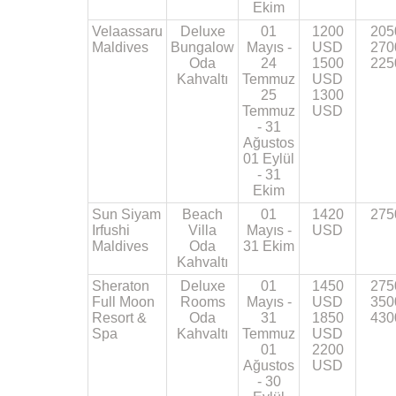
Ekim
Velaassaru
Deluxe
01
1200
205
Maldives
Bungalow
Mayıs -
USD
270
Oda
24
1500
225
Kahvaltı
Temmuz
USD
25
1300
Temmuz
USD
- 31
Ağustos
01 Eylül
- 31
Ekim
Sun Siyam
Beach
01
1420
275
Irfushi
Villa
Mayıs -
USD
Maldives
Oda
31 Ekim
Kahvaltı
Sheraton
Deluxe
01
1450
275
Full Moon
Rooms
Mayıs -
USD
350
Resort &
Oda
31
1850
430
Spa
Kahvaltı
Temmuz
USD
01
2200
Ağustos
USD
- 30