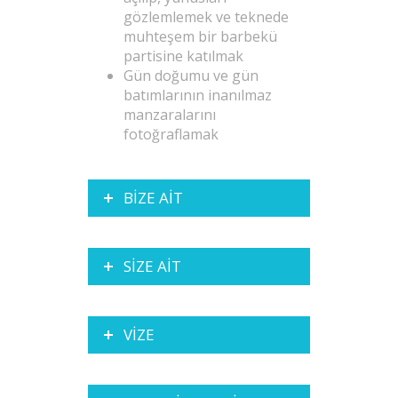
gözlemlemek ve teknede
muhteşem bir barbekü
partisine katılmak
Gün doğumu ve gün
batımlarının inanılmaz
manzaralarını
fotoğraflamak
BİZE AİT
SİZE AİT
VİZE