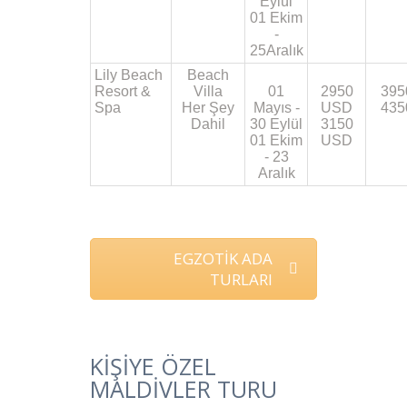
Eylül
01 Ekim
-
25Aralık
Lily Beach
Beach
Resort &
Villa
01
2950
395
Spa
Her Şey
Mayıs -
USD
435
Dahil
30 Eylül
3150
01 Ekim
USD
- 23
Aralık
EGZOTİK ADA
TURLARI
KİŞİYE ÖZEL
MALDİVLER TURU