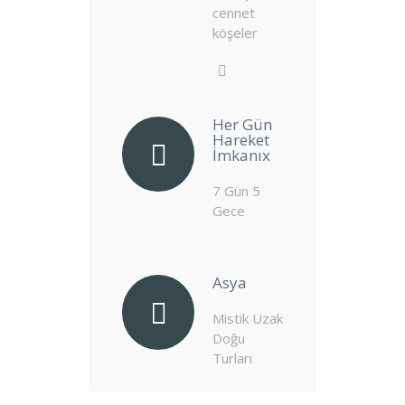
cennet
köşeler
Her Gün
Hareket
İmkanıx
7 Gün 5
Gece
Asya
Mistik Uzak
Doğu
Turları