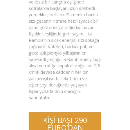
ve leziz bir Sangria eşliğinde
sofralarda başlayan uzun sohbetli
yemekler, belki bir Flamenko barda
sizi gecenin ritmine hazırlayacak bir
dans gösterisi ve ardından havai
fişekler eşliğinde geri sayım… La
Rambla’nın sıcak enerjisi sizi sokağa
çağırıyor. Kafeleri, barları, pub ve
gece kulüpleriyle yılbaşının en
hareketli geçtiği La Rambla’nın yılbaşı
akşamı trafiğe kapalı olacağını ve 2,5
km’lik devasa caddenin her bir
yanının ışıl ışıl, hareket dolu ve
eğlenceyi doruğunda yaşayan
İspanyollarla dolu olacağını
hatırlatalım.
KİŞİ BAŞI 290
EURO’DAN