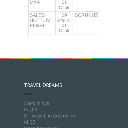
MAR
01
Ocak
SALES
29
SORUNUZ
HOTEL IV
Aralık -
PERRE
01
Ocak
TRAVEL DREAMS
Hakkımızda
Keşfet
Bir Seyyah'ın Gözünden
MICE