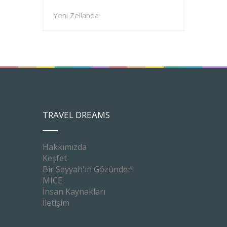
Yeni Zellanda
TRAVEL DREAMS
Hakkımızda
Keşfet
Bir Seyyah'ın Gözünden
MICE
İnsan Kaynakları
İletişim