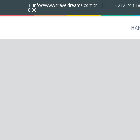
info@www.traveldreams.com.tr
|
0212 243 18
18:00
HA