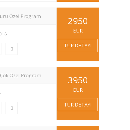
Turu Özel Program
2950
EUR
2018
TUR DETAYI
Çok Özel Program
3950
EUR
8
TUR DETAYI