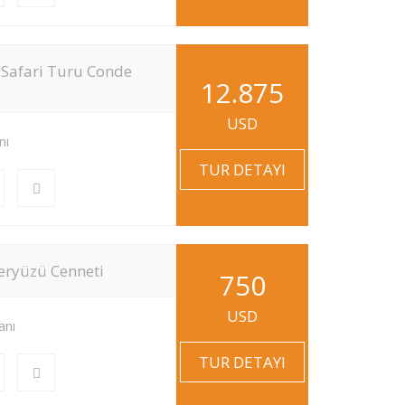
Safari Turu Conde
12.875
USD
nı
TUR DETAYI
eryüzü Cenneti
750
USD
anı
TUR DETAYI