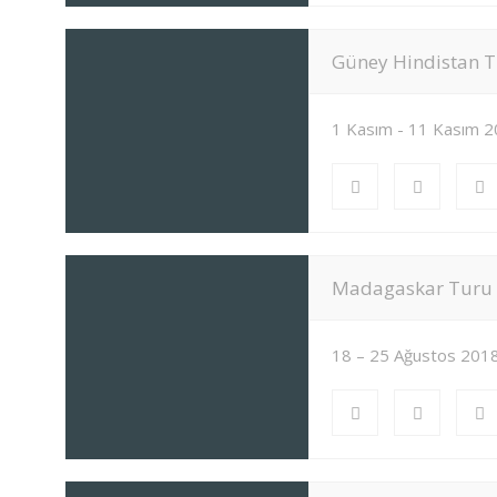
Güney Hindistan 
1 Kasım - 11 Kasım 
Madagaskar Turu 
18 – 25 Ağustos 201