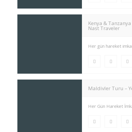
Kenya & Tanzanya 
Nast Traveler
Her gün hareket imka
Maldivler Turu – Y
Her Gün Hareket İmk