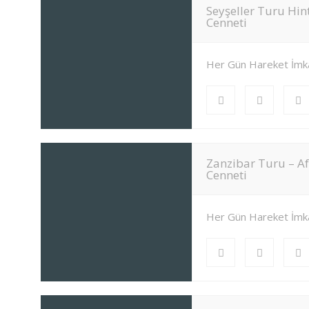
Seyşeller Turu Hi
Cenneti
Her Gün Hareket İmk
Zanzibar Turu – Af
Cenneti
Her Gün Hareket İmk