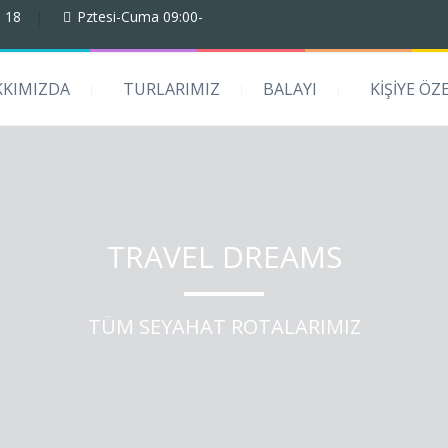
 18
|
Pztesi-Cuma 09:00-
KKIMIZDA
TURLARIMIZ
BALAYI
KİŞİYE ÖZ
TRAVEL DREAMS
TÜM SEYAHAT ROTALARIMIZ