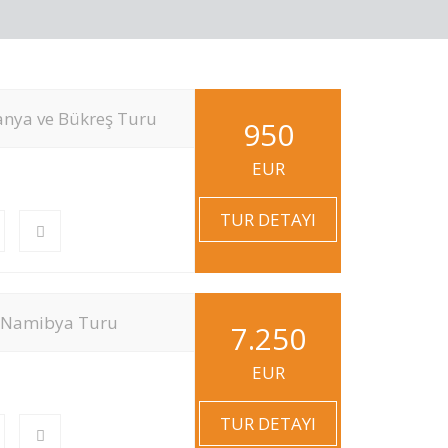
nya ve Bükreş Turu
950
EUR
TUR DETAYI
s Namibya Turu
7.250
EUR
TUR DETAYI