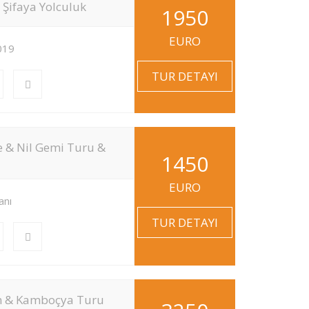
 Şifaya Yolculuk
1950
EURO
019
TUR DETAYI
e & Nil Gemi Turu &
1450
EURO
anı
TUR DETAYI
m & Kamboçya Turu