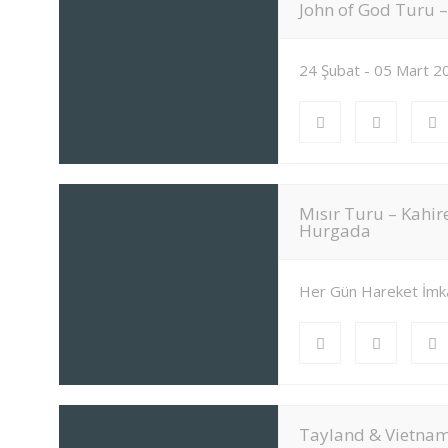
John of God Turu –
24 Şubat - 05 Mart 2
Mısır Turu – Kahir
Hurgada
Her Gün Hareket İmk
Tayland & Vietna