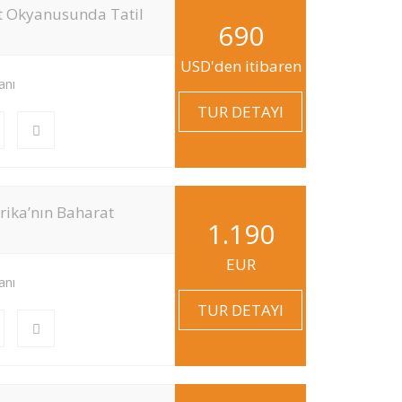
nt Okyanusunda Tatil
690
USD'den itibaren
anı
TUR DETAYI
rika’nın Baharat
1.190
EUR
anı
TUR DETAYI