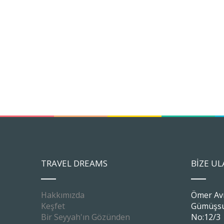
TRAVEL DREAMS
BİZE UL
Hakkımızda
Ömer Av
Keşfet
Gümüşsuy
Bir Seyyah'ın Gözünden
No:12/3