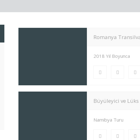
Romanya Transilva
2018 Yıl Boyunca
Büyüleyici ve Lük
Namibya Turu